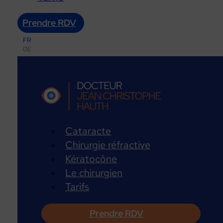
Prendre RDV
FR
DE
Cataracte
Chirurgie réfractive
Kératocône
Le chirurgien
Tarifs
Prendre RDV