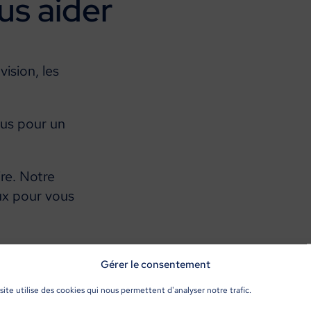
us
aider
vision, les
ous pour un
re. Notre
ux pour vous
Gérer le consentement
site utilise des cookies qui nous permettent d'analyser notre trafic.