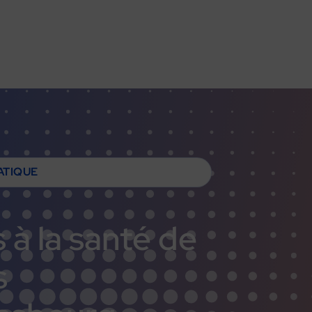
ATIQUE
s
à
la
santé
de
s