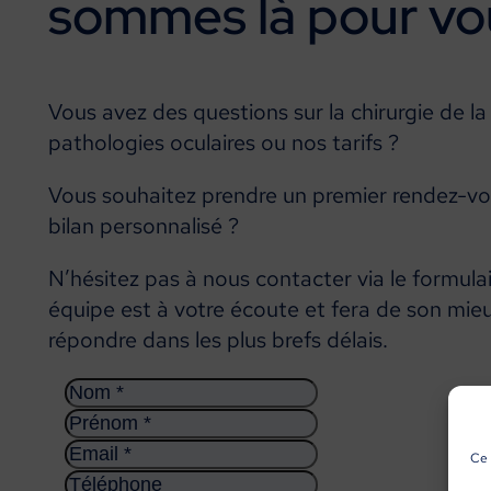
sommes
là
pour
vo
Vous avez des questions sur la chirurgie de la 
pathologies oculaires ou nos tarifs ?
Vous souhaitez prendre un premier rendez-v
bilan personnalisé ?
N’hésitez pas à nous contacter via le formulai
équipe est à votre écoute et fera de son mie
répondre dans les plus brefs délais.
Ce 