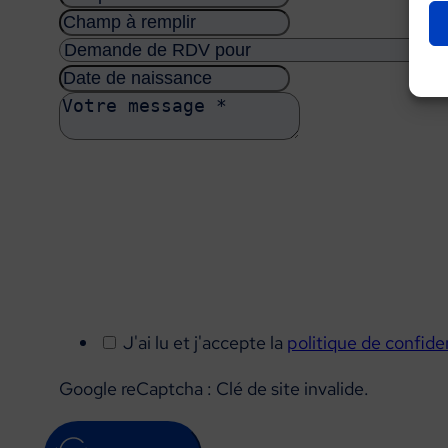
J'ai lu et j'accepte la
politique de confiden
Google reCaptcha : Clé de site invalide.